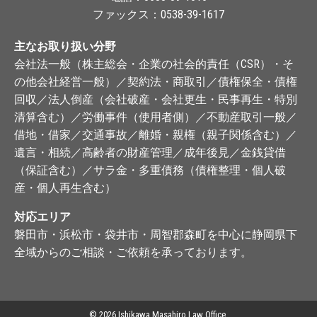
ファックス：0538-39-1617
主なお取り扱い分野
会社法一般（株主総会・企業の社会的責任（CSR）・そ
の他会社経営一般）／契約法・商取引／債権保全・債権
回収／法人倒産（会社破産・会社更生・民事再生・特別
清算含む）／労働事件（使用者側）／不動産取引一般／
借地・借家／交通事故／離婚・親権（親子関係含む）／
遺言・相続／高齢者の財産管理／成年後見／金銭貸借
（保証含む）／サラ金・多重債務（債権整理・個人破
産・個人再生含む）
対応エリア
磐田市・浜松市・袋井市・周智郡森町を中心に静岡県下
全域からのご相談・ご依頼を承っております。
©
2026 Ishikawa Masahiro Law Office.